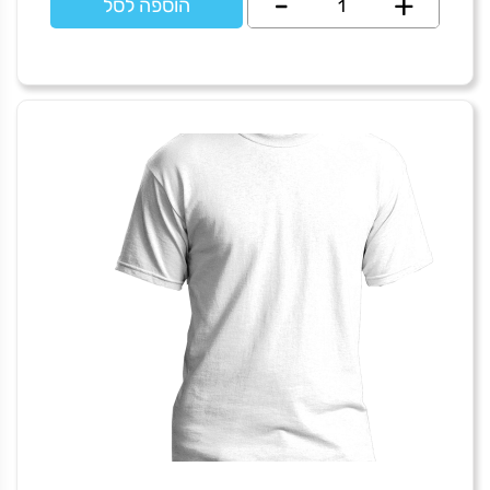
-
+
הוספה לסל
של
love
make
a
family