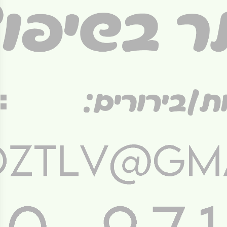
אביסעלע
משיגנעא