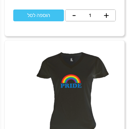
+
כמות
-
הוספה לסל
של
בגדי
ים
גברים
לב
עופרה