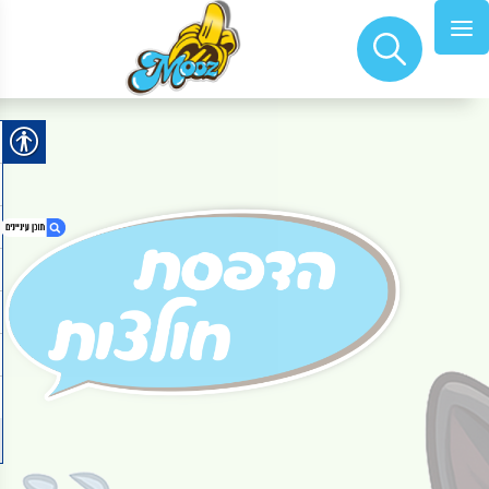
1. תוצרת אוקריאנה
2. אביסעלע משיגנעא
3. התמוטטות הצבים
4. פאזלים מודפסים
5. בגדי ים גברים לב עופרה
6. pride
7. love make a family