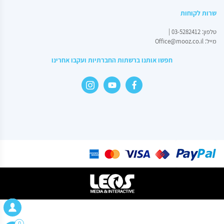
מי
זה
שרות לקוחות
טלפון:
03-5282412
|
מייל:
Office@mooz.co.il
חפשו אותנו ברשתות החברתיות ועקבו אחרינו
משנה כיוון – כחול
0