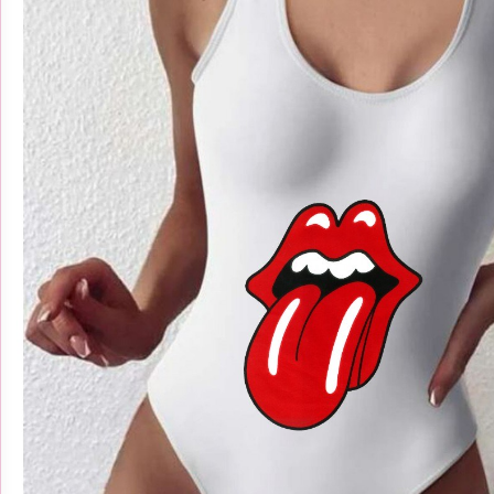
פאזלים מודפסים
מחיר באתר:
₪
₪
89.00
–
₪
79.00
-
+
כמות
ה
הוספה
לסל
של
פאזלים
מודפסים