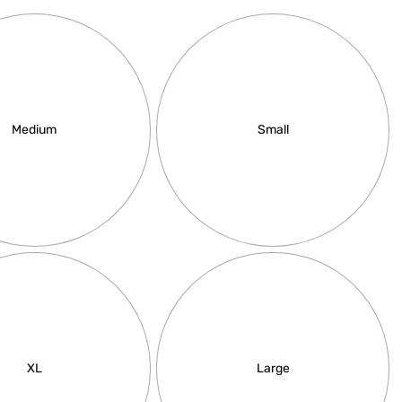
Kiss
Medium
Small
מחיר באתר:
₪
₪
49.00
+
-
+
כמות
כמ
הוספה
לסל
של
של
Kiss
זכ
נד
XL
Large