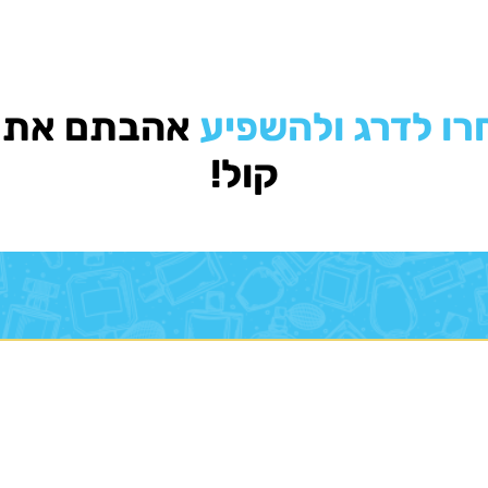
רו לדרג ולהשפיע
אהבתם את ה
קול!
מעודכנים בכל המבצעים