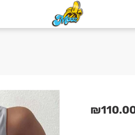
₪
110.0