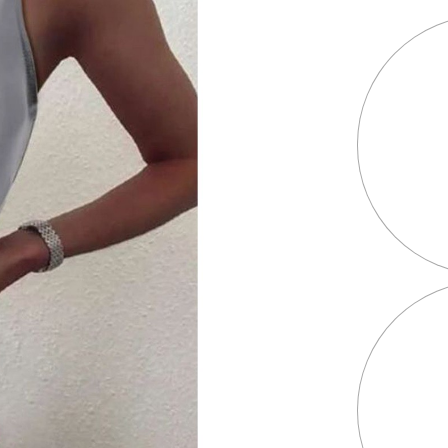
זכוכית נדנדה
תוצרת פולניה
מחיר באתר:
₪
90.00
₪
מחיר באתר:
₪
-
+
-
ות
כמות
הוספה
הוספ
לסל
לסל
של
וכית
תוצרת
נדה
פולניה