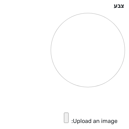
צבע
טוסטר משולשים
מחיר באתר:
₪
מ
+
-
+
כמות
כמ
הוספה
לסל
של
של
טוסטר
די
משולשים
בא
Upload an image: