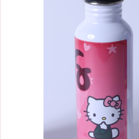
זכוכית דקה עם מעמד
פלסטיק לבן
מחיר באתר:
₪
₪
110.00
-
+
כמות
ה
הוספה
לסל
של
זכוכית
דקה
עם
מעמד
פלסטיק