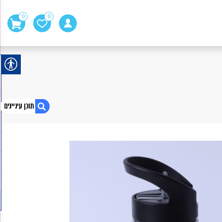
0
0
1. בקבוק ספורט
2. טוסטר משולשים
3. דיר באלאק
4. דנידין
5. זכוכית דקה עם מעמד פלסטיק לבן