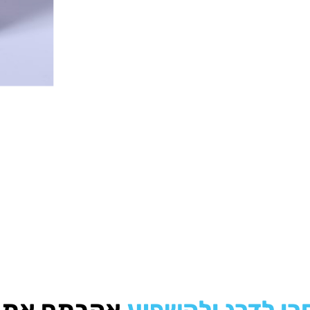
רו לדרג ולהשפיע
אהבתם את ה