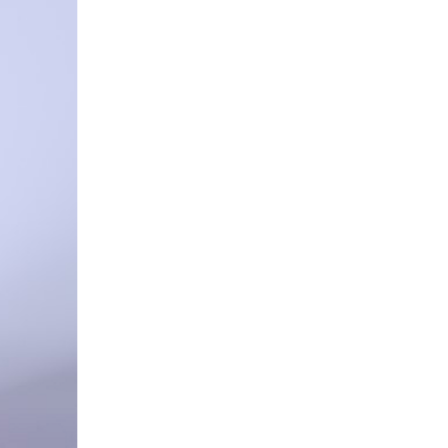
דיר באלאק
דנידין
חיר באתר:
₪
מחיר באתר:
₪
-
+
-
ות
כמות
הוספה
הוספ
לסל
לסל
של
ר
דנידין
לאק