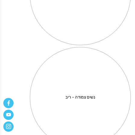
בגדי
ים
מודפסים
לכלה
נשים צמודה - ריב
בלוק 15*10