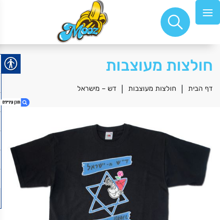
חולצות מעוצבות
דף הבית
|
חולצות מעוצבות
|
דש – מישראל
1. דש – מישראל
2. I love you this much
3. בגדי ים מודפסים לכלה
4. בלוק 15*10
5. קריסטל 20*15