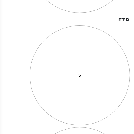
מידה
מחיר באתר:
₪
75.00
₪
+
כמות
-
הוספה לסל
של
בלוק
15*10
S