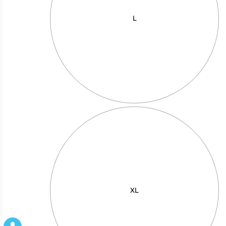
20*15
L
XL