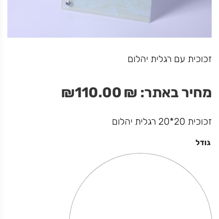
I'm Still perfect
זכוכית עם רגלית יהלום
מחיר באתר:
₪
49.00
₪
מחיר באתר:
₪
110.00
₪
+
כמות
-
הוספה לסל
של
I'm
זכוכית 20*20 רגלית יהלום
Still
perfect
גודל