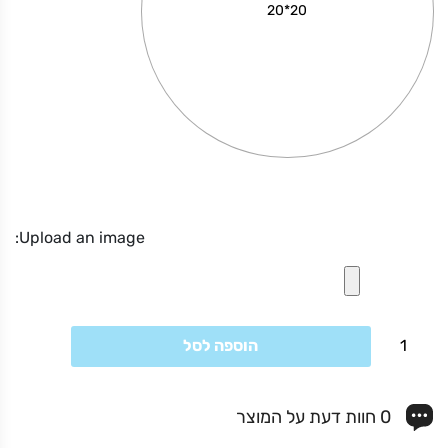
20*20
טוסטר משולשים
Upload an image:
כמות
מחיר באתר:
₪
הוספה לסל
של
זכוכית
+
כמות
-
עם
הוספה לסל
0 חוות דעת על המוצר
של
רגלית