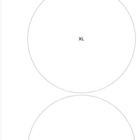
פולניה
XL