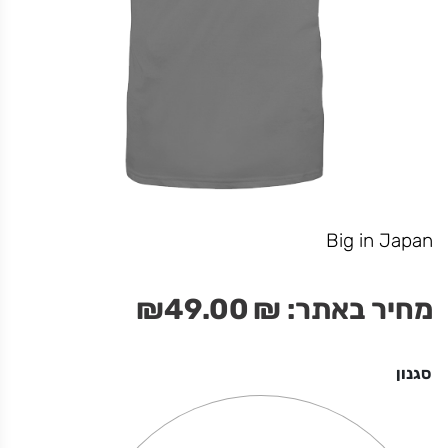
דרדסטלההה
מחיר באתר:
₪
+
כמות
-
הוספה לסל
של
דרדסטלההה
Big in Japan
מחיר באתר:
₪
49.00
₪
סגנון