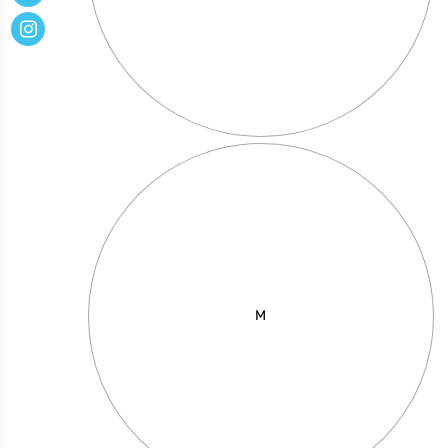
מחיר באתר:
₪
49.00
₪
+
כמות
-
הוספה לסל
של
The
Doors
M