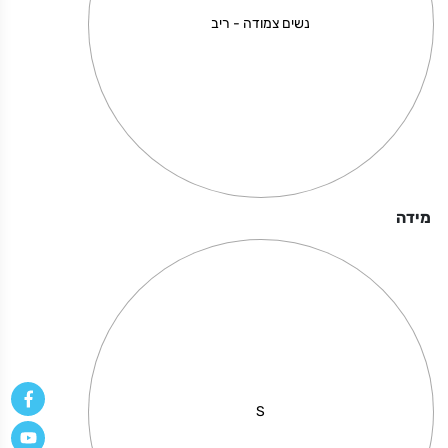
קוקה
נשים צמודה - ריב
קולה
מידה
S
The Doors