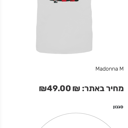
אביסעלע משיגנעא
מחיר באתר:
₪
+
כמות
-
הוספה לסל
של
אביסעלע
Madonna M
משיגנעא
מחיר באתר:
₪
49.00
₪
סגנון