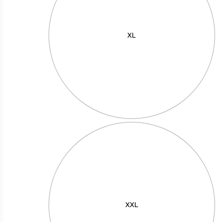
רואה
אף
אחד
XL
ממטר
XXL