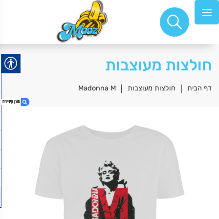
חולצות מעוצבות
דף הבית
|
חולצות מעוצבות
|
Madonna M
1. Madonna M
2. אביסעלע משיגנעא
3. בלוק 15*10
4. I Love you
5. לא רואה אף אחד ממטר