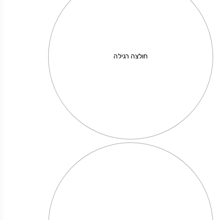
חולצה רגילה
בלוק 15*10
מחיר באתר:
₪
75.00
₪
+
כמות
-
הוספה לסל
של