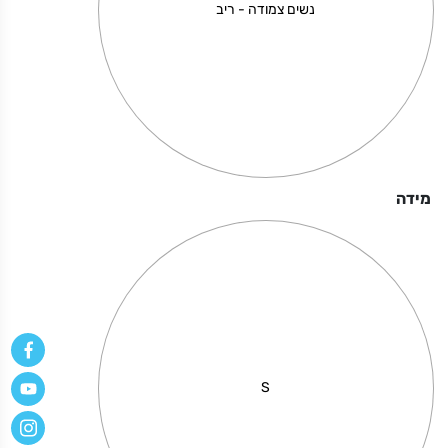
בלוק
נשים צמודה - ריב
15*10
מידה
S
I Love you