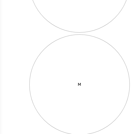
מחיר באתר:
₪
49.00
₪
+
כמות
-
הוספה לסל
של
I
Love
you
M