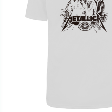
מנחם בגין – ראש
:
₪
4
₪
מחיר באתר:
₪
-
+
כמות
ה
הוספה
לסל
של
מנחם
בגין
-
ראש