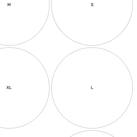
M
S
XL
L