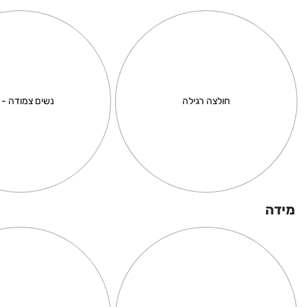
פינוקיו
e
חולצה רגילה
נשים צמודה - 
מחיר באתר:
₪
מ
+
-
+
כמות
כמ
הוספה
לסל
של
של
מידה
פינוקיו
om
ce
am