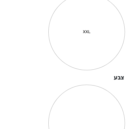
XXL
צבע