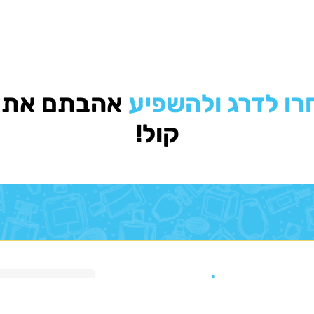
רו לדרג ולהשפיע
אהבתם את ה
קול!
מעודכנים בכל המבצעים