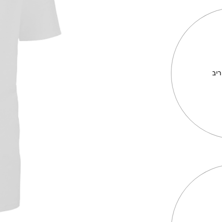
Metallica
Shalom Peac
Salam
ריב
מחיר באתר
חיר באתר:
₪
9.00
-
+
-
ות
כמות
הוספה
הוספ
לסל
לסל
של
Metallica
Shal
Pea
Sal