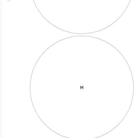
מחיר באתר:
₪
49.00
₪
+
כמות
-
הוספה לסל
של
Playing
the
angel
M