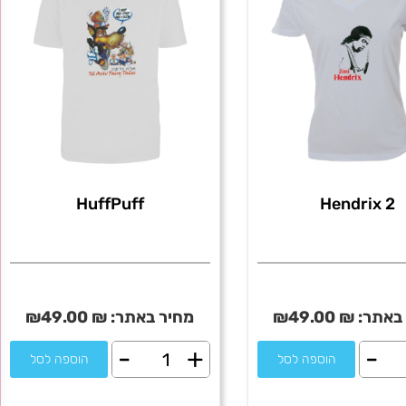
jewish
HuffPuff
Hendrix 2
באתר:
₪
49.00
₪
מחיר באתר:
₪
49.00
₪
-
+
-
ת
כמות
הוספה לסל
הוספה לסל
של