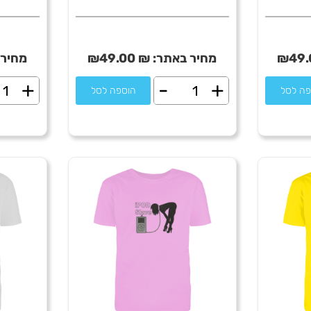
49.
₪
מחיר באתר:
₪
49.00
₪
מחיר 
+
-
+
כמות
כמו
פה לסל
הוספה לסל
של
של
I'm
I'm
till
big
ect
in
Japan