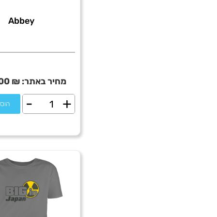
Abbey
מחיר באתר:
₪
00
-
+
כמות
הוס
של
Abbey