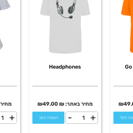
Headphones
Go 
49.
₪
מחיר באתר:
₪
49.00
₪
מחיר 
+
-
+
כמות
כמו
פה לסל
הוספה לסל
של
של