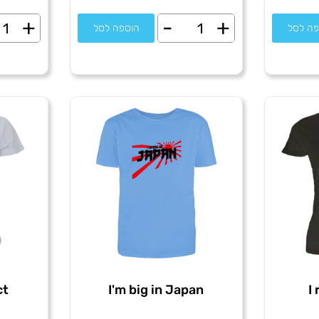
+
-
+
כמות
כמו
פה לסל
הוספה לסל
של
של
I
I
ove
love
you
Tel-
Aviv
ct
I'm big in Japan
I