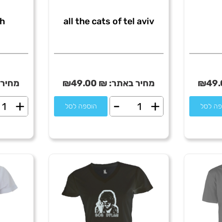
ch
all the cats of tel aviv
49.
₪
מחיר באתר:
₪
49.00
₪
מחיר 
+
-
+
כמות
כמו
פה לסל
הוספה לסל
של
של
rak
all
Too
the
uch
cats
of
tel
aviv