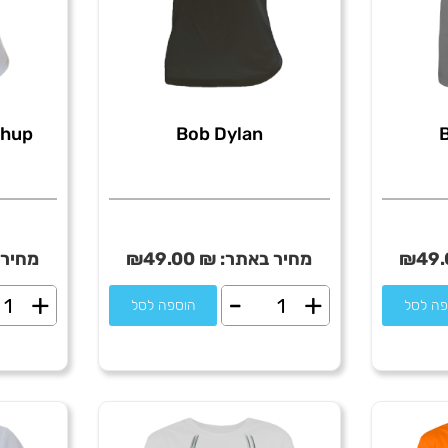
shup
Bob Dylan
49.
₪
מחיר באתר:
₪
49.00
₪
מחיר 
+
-
+
כמות
כמו
פה לסל
הוספה לסל
של
של
Che
Bob
non
Dylan
hup