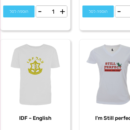
-
+
-
ת
כמות
הוספה לסל
הוספה לסל
של
I
love
L
you
this
much
IDF – English
I'm Still perfe