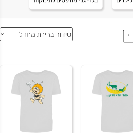
לילדים
בגדי גוף מודפסים לתינוקות
7. all the cats of tel aviv
8. Arak Too much
דיר באלאק
9. Bee happy
10. Big in Japan
→
11. Bob Dylan
12. Che Lennon mashup
מחיר באתר:
₪
13. Dont worry be jewish
14. Go fuck yourself
-
+
כמות
ה
הוספה
15. Headphones
לסל
של
16. Hendrix 2
דיר
17. HuffPuff
באלאק
18. I love me
19. I love Tel-Aviv
20. I Love you