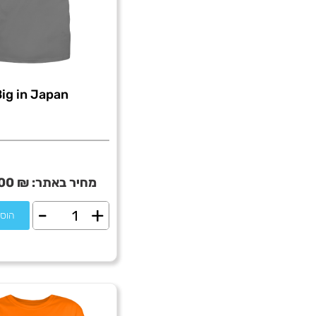
Big in Japan
מחיר באתר:
₪
00
-
+
כמות
הוס
של
Big
in
Japan