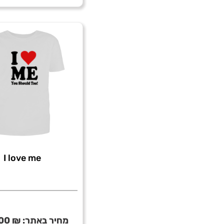
Go
fuck
yourself
I love me
מחיר באתר:
₪
00