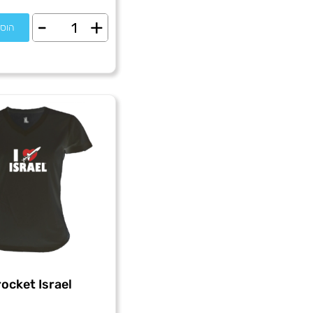
-
+
כמות
הוס
של
I
love
me
 rocket Israel