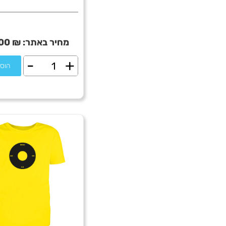
מחיר באתר:
₪
00
-
+
כמות
הוס
של
I
rocket
Israel