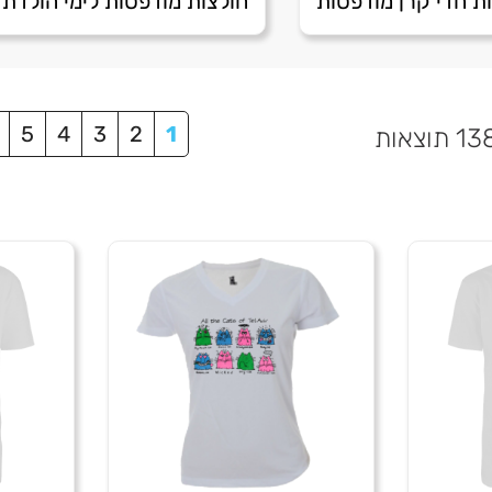
ת חדי קרן מודפסות
חולצות מודפסות לימי הולדת 
I love me
אבא סבבה
5
4
3
2
1
מחיר באתר:
₪
49.00
₪
מחיר באתר:
₪
-
+
-
ות
כמות
הוספה
הוספ
לסל
לסל
של
אבא
lo
סבבה