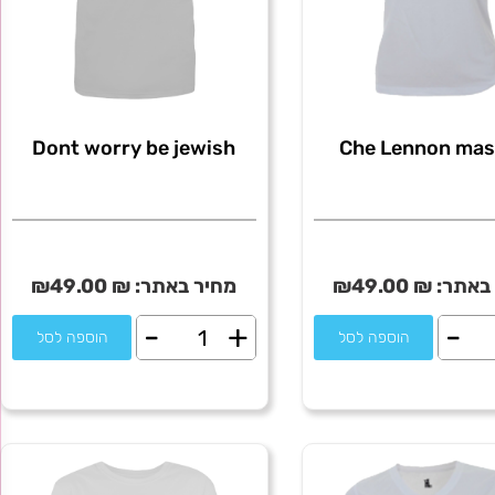
36. חולצות מודפסות – עם אמירות מעניינות
Dont worry be jewish
Che Lennon ma
באתר:
₪
49.00
₪
מחיר באתר:
₪
49.00
₪
-
+
-
ת
כמות
הוספה לסל
הוספה לסל
של
Dont
worry
Len
be
mas