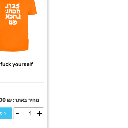
fuck yourself
מחיר באתר:
₪
00
-
+
כמות
הוס
של