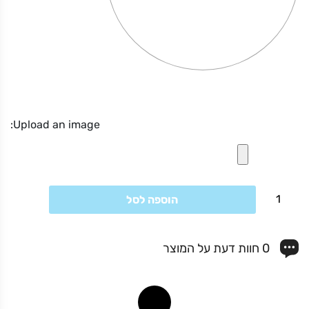
Upload an image:
ויאמר ה
כמות
הוספה לסל
של
בלוק
מחיר באתר:
₪
28*20
0 חוות דעת על המוצר
ס"מ
+
כמות
-
הוספה לסל
של