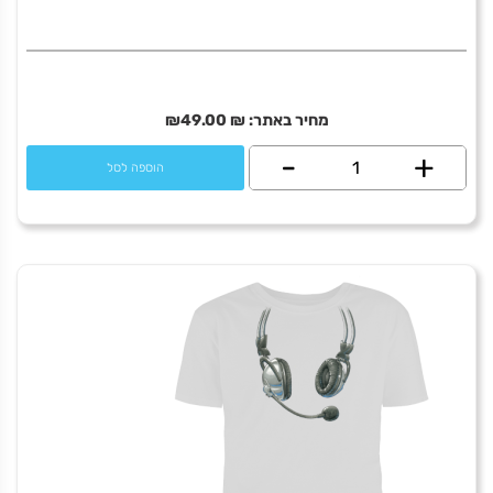
מחיר באתר:
₪
49.00
₪
+
כמות
-
הוספה לסל
של
Go
fuck
yourself