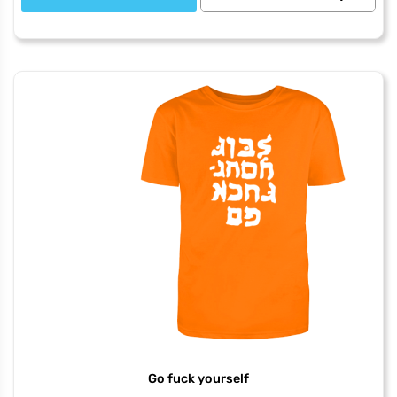
של
Dont
worry
be
jewish
Go fuck yourself