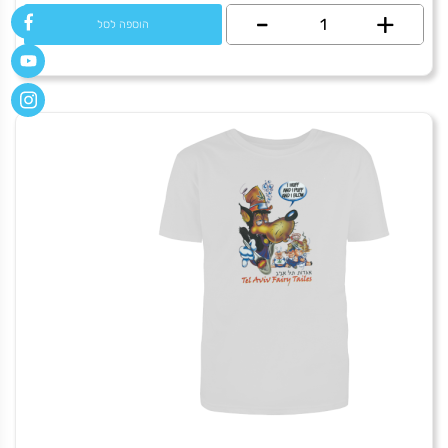
+
כמות
-
הוספה לסל
של
Hendrix
2