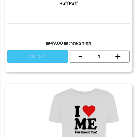
HuffPuff
מחיר באתר:
₪
49.00
₪
+
כמות
-
הוספה לסל
של
HuffPuff