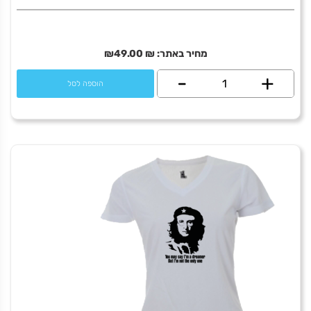
מחיר באתר:
₪
49.00
₪
+
כמות
-
הוספה לסל
של
Bob
Dylan