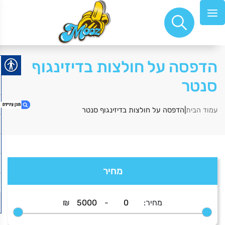
הדפסה על חולצות בדיזינגוף
סנטר
|הדפסה על חולצות בדיזינגוף סנטר
עמוד הבית
1. הדפסה על חולצות דיזינגוף סנטר
2. she loves me not
מחיר
3. זכוכית עבה עם מעמד פלסטיק לבן
4. משה דיין
5. תוצרת פרס
מחיר:
-
₪
6. Abbey
7. all the cats of tel aviv