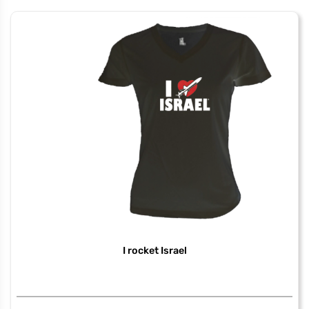
you
this
much
I rocket Israel