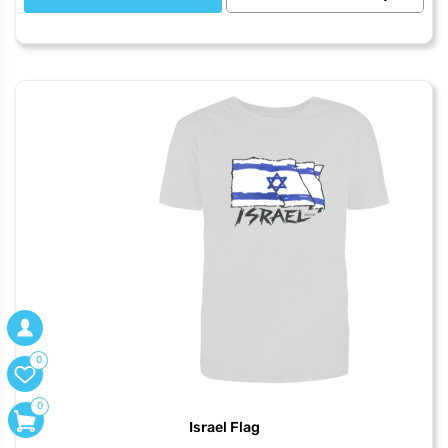
של
iPod
Slave
0
0
Israel Flag