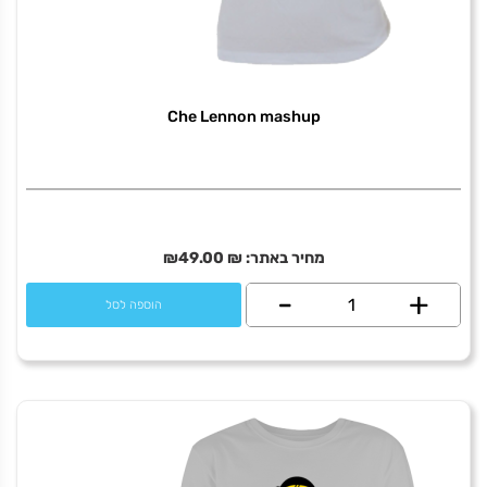
Che Lennon mashup
מחיר באתר:
₪
49.00
₪
+
כמות
-
הוספה לסל
של
Che
Lennon
mashup