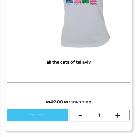
זכוכית
עבה
עם
מעמד
פלסטיק
לבן
all the cats of tel aviv
מחיר באתר:
₪
49.00
₪
+
כמות
-
הוספה לסל
של
all
משה דיין
the