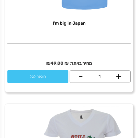
I'm big in Japan
מחיר באתר:
₪
49.00
₪
+
כמות
-
הוספה לסל
של
I'm
big
in
Japan