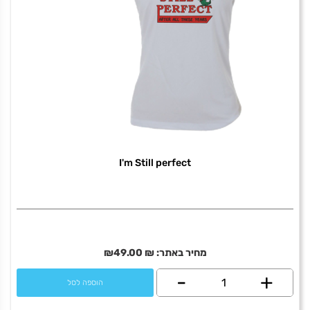
I'm Still perfect
מחיר באתר:
₪
49.00
₪
+
כמות
-
הוספה לסל
של
I'm