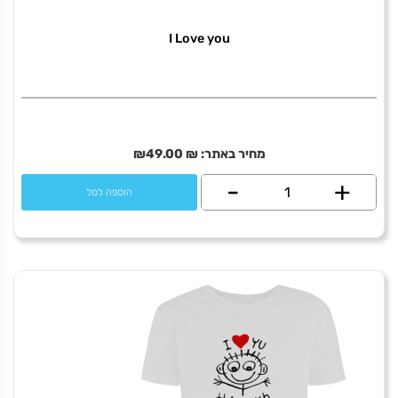
I Love you
מחיר באתר:
₪
49.00
₪
+
כמות
-
הוספה לסל
של
I
Love
you