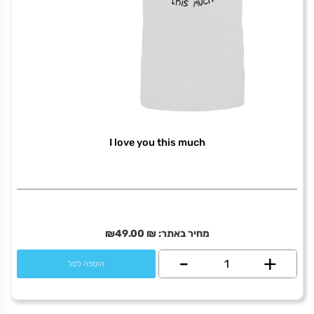
I love you this much
מחיר באתר:
₪
49.00
₪
+
כמות
-
הוספה לסל
של
I
love