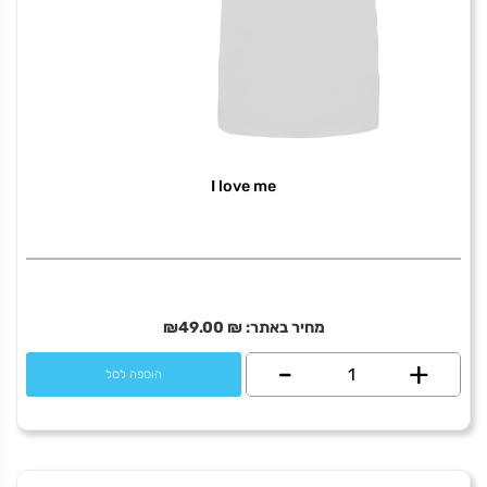
I love me
מחיר באתר:
₪
49.00
₪
+
כמות
-
הוספה לסל
של
I
love
me