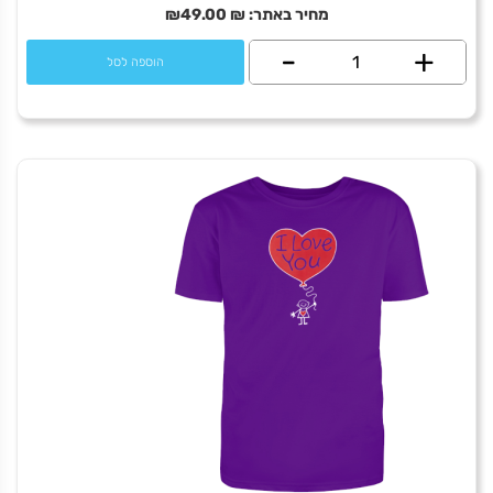
מחיר באתר:
₪
49.00
₪
+
כמות
-
הוספה לסל
של
I
love
Tel-
Aviv