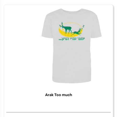
cats
of
tel
aviv
מחיר באתר:
₪
+
כמות
-
הוספה לסל
של
משה
דיין
Arak Too much