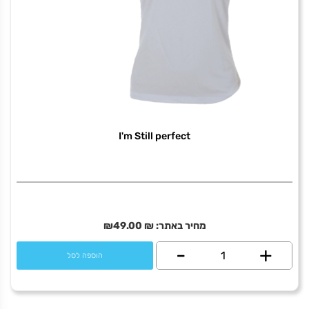
I'm Still perfect
מחיר באתר:
₪
49.00
₪
+
כמות
-
הוספה לסל
של
I'm
Still