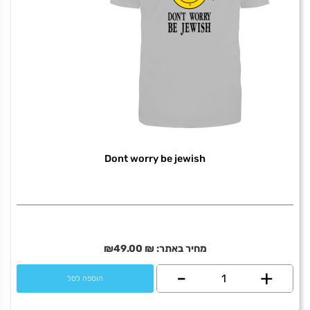
Dont worry be jewish
מחיר באתר:
₪
49.00
₪
+
כמות
-
הוספה לסל
של
Dont