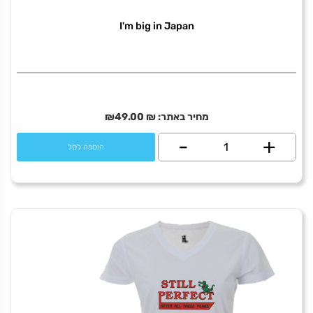
I'm big in Japan
מחיר באתר:
₪
49.00
₪
+
כמות
-
הוספה לסל
של
I'm
big
in
Japan