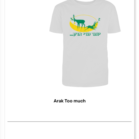
of
tel
aviv
מחיר באתר:
₪
100.00
₪
–
140.00
₪
+
כמות
-
הוספה לסל
של
אבן
בזלת
Arak Too much