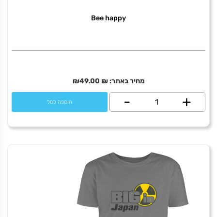
כיוון
אדום
Bee happy
מחיר באתר:
₪
49.00
₪
+
כמות
-
הוספה לסל
של
Bee
happy