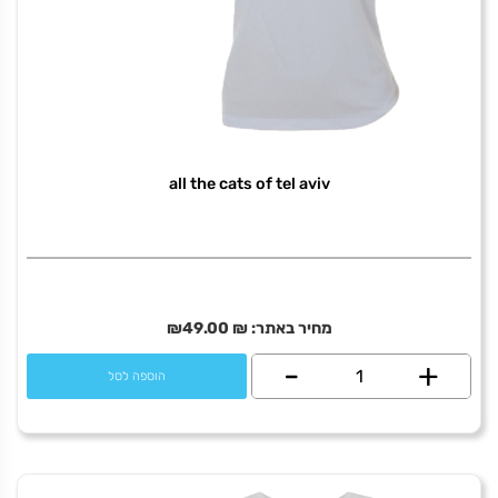
קריסטל
לב
all the cats of tel aviv
מחיר באתר:
₪
49.00
₪
+
כמות
-
הוספה לסל
של
all
the
cats
אבן בזלת