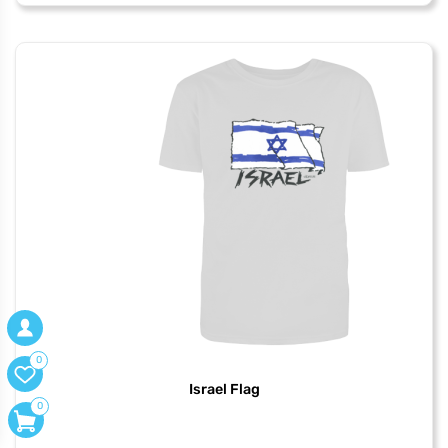
Slave
0
Israel Flag
0