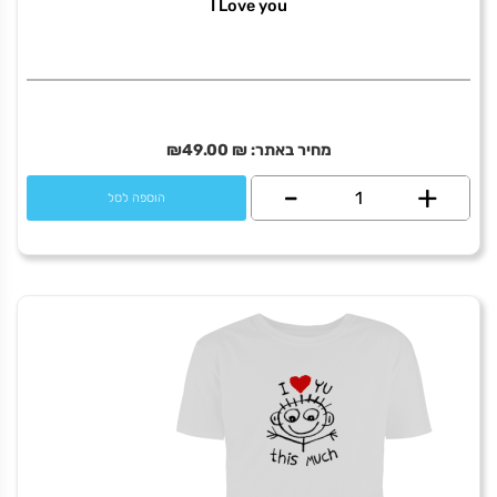
I Love you
מחיר באתר:
₪
49.00
₪
+
כמות
-
הוספה לסל
של
I
Love
you