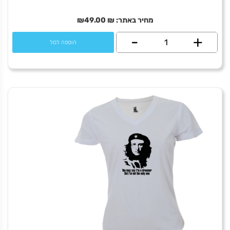
מחיר באתר:
₪
49.00
₪
+
כמות
-
הוספה לסל
של
Bob
Dylan