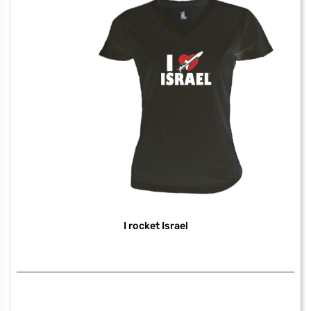
this
much
I rocket Israel