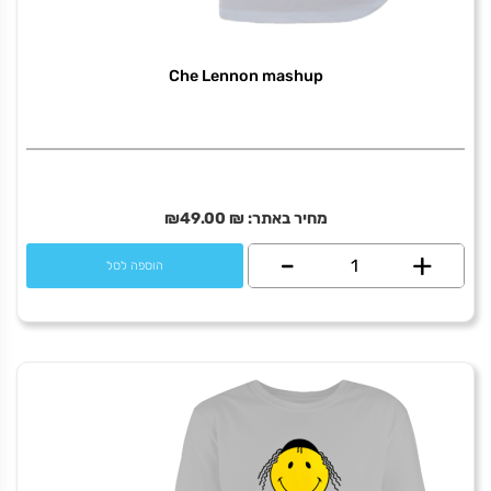
Che Lennon mashup
מחיר באתר:
₪
49.00
₪
+
כמות
-
הוספה לסל
של
Che
Lennon
mashup