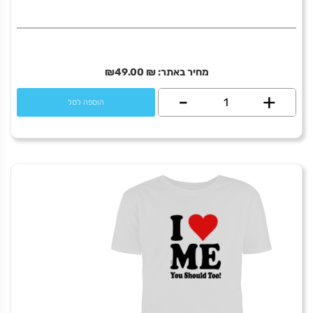
מחיר באתר:
₪
49.00
₪
+
כמות
-
הוספה לסל
של
HuffPuff