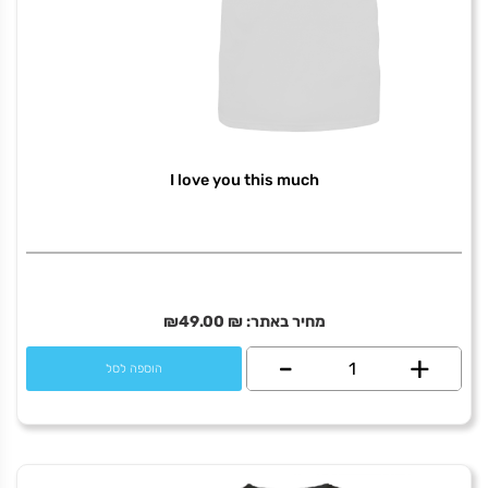
I love you this much
מחיר באתר:
₪
49.00
₪
+
כמות
-
הוספה לסל
של
I
love
you