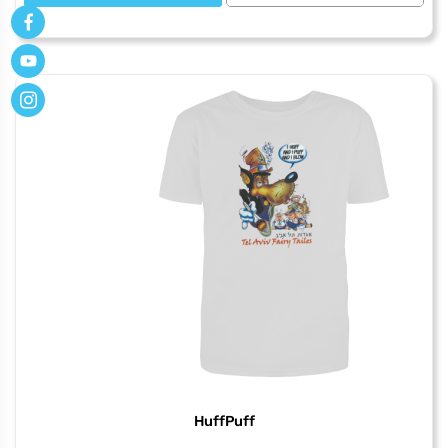
של
Hendrix
2
HuffPuff