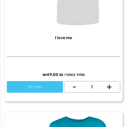
I love me
מחיר באתר:
₪
49.00
₪
+
כמות
-
הוספה לסל
של
I
love
me