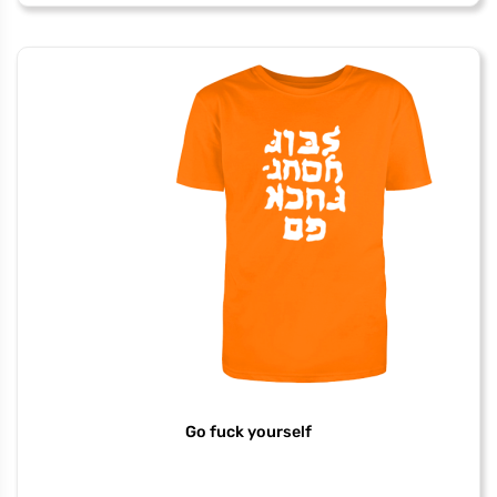
worry
be
jewish
Go fuck yourself