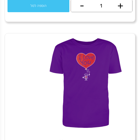
+
כמות
-
הוספה לסל
של
I
love
Tel-
Aviv